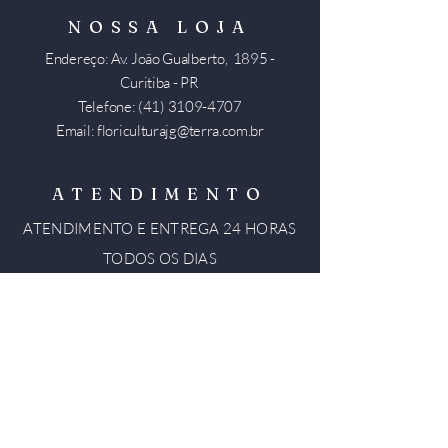
NOSSA LOJA
Endereço: Av. João Gualberto, 1895 -
Curitiba - PR
Telefone:
(41) 3109-4707
Email:
floriculturajg@terra.com.br
ATENDIMENTO
ATENDIMENTO E ENTREGA 24
HORAS
TODOS OS DIAS