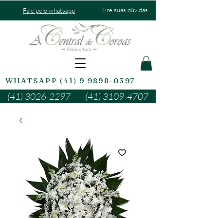
Tire suas dúvidas
Fale pelo whatsapp
WHATSAPP (41) 9 9898-0397
(41) 3026-2297
(41) 3109-4707