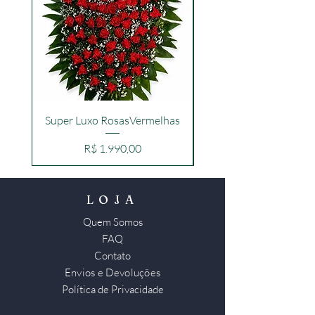
Super Luxo RosasVermelhas
Preço
R$ 1.990,00
LOJA
Quem Somos
FAQ
Contato
Envios e Devoluções
Política de Privacidade