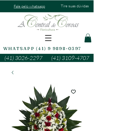
Tire suas dúvidas
Fale pelo whatsapp
WHATSAPP (41) 9 9898-0397
(41) 3026-2297
(41) 3109-4707