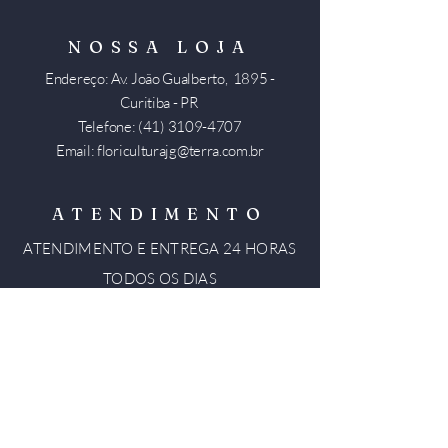
NOSSA LOJA
Endereço: Av. João Gualberto, 1895 -
Curitiba - PR
Telefone:
(41) 3109-4707
Email:
floriculturajg@terra.com.br
ATENDIMENTO
ATENDIMENTO E ENTREGA 24
HORAS
TODOS OS DIAS