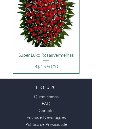
Região Metropolitana de Curitiba
.
Super Luxo RosasVermelhas
Preço
R$ 1.990,00
LOJA
Quem Somos
FAQ
Contato
Envios e Devoluções
Política de Privacidade